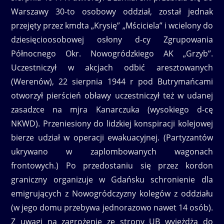
Warszawy 30-to osobowy oddział, został jednak
przejęty przez kmdta „Krysię” „Mściciela” i wcielony do
dziesięcioosobowej osłony d-cy Zgrupowania
Północnego Okr. Nowogródzkiego AK „Grzyb”.
Uczestniczył w akcjach odbić aresztowanych
(Werenów), 22 sierpnia 1944 r pod Butrymańcami
otworzył pierścień obławy uczestniczył też w udanej
zasadzce na mjra Kanarczuka (wysokiego d-cę
NKWD). Przeniesiony do lidzkiej konspiracji kolejowej
bierze udział w operacji ewakuacyjnej. (Partyzantów
ukrywano w zaplombowanych wagonach
frontowych.) Po przedostaniu się przez kordon
graniczny organizuje w Gdańsku schronienie dla
emigrujących z Nowogródczyzny kolegów z oddziału
(w jego domu przebywa jednorazowo nawet 14 osób).
Z uwagi na zagrożenie ze strony UB wyjeżdża do