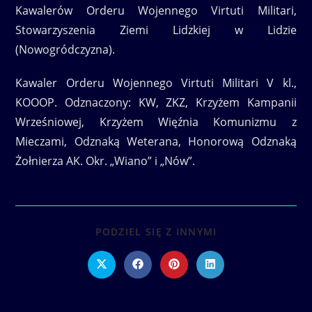
Kawalerów Orderu Wojennego Virtuti Militari,
Stowarzyszenia Ziemi Lidzkiej w Lidzie
(Nowogródczyzna).
Kawaler Orderu Wojennego Virtuti Militari V kl.,
KOOOP. Odznaczony: KW, ZKZ, Krzyżem Kampanii
Wrześniowej, Krzyżem Więźnia Komunizmu z
Mieczami, Odznaką Weterana, Honorową Odznaką
Żołnierza AK. Okr. „Wiano” i „Nów”.
SHARE
PODZIEL SIĘ Z INNYMI
THIS
CONTENT
Opens
Opens
Opens
Opens
in
in
in
in
a
a
a
a
new
new
new
new
window
window
window
window