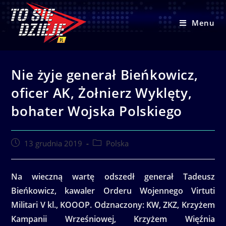
Skip
to
Menu
content
Nie żyje generał Bieńkowicz,
oficer AK, Żołnierz Wyklęty,
bohater Wojska Polskiego
Post
Post
13 grudnia 2019
Polska
published:
category:
Na wieczną wartę odszedł generał Tadeusz
Bieńkowicz, kawaler Orderu Wojennego Virtuti
Militari V kl., KOOOP. Odznaczony: KW, ZKZ, Krzyżem
Kampanii Wrześniowej, Krzyżem Więźnia