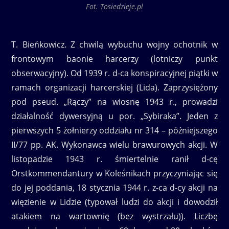
Fot. Tosiedzieje.pl
T. Bieńkowicz. Z chwilą wybuchu wojny ochotnik w
frontowym baonie harcerzy (lotniczy punkt
obserwacyjny). Od 1939 r. d-ca konspiracyjnej piątki w
ramach organizacji harcerskiej (Lida). Zaprzysiężony
pod pseud. „Rączy” na wiosnę 1943 r., prowadzi
działalność dywersyjną u por. „Sybiraka”. Jeden z
pierwszych 5 żołnierzy oddziału nr 314 – późniejszego
II/77 pp. AK. Wykonawca wielu brawurowych akcji. W
listopadzie 1943 r. śmiertelnie ranił d-cę
Orstkommendantury w Koleśnikach przyczyniając się
do jej poddania, 18 stycznia 1944 r. z-ca d-cy akcji na
więzienie w Lidzie (typował ludzi do akcji i dowodził
atakiem na wartownię (bez wystrzału)). Liczbę