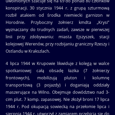
uwolnionych szacuje się na 69 do ponad 80 członków
konspiracji. 30 stycznia 1944 r. z grupą szturmową
rozbił atakiem od środka niemiecki garnizon w
Horodnie. Przyboczny żołnierz kmdta „Krysi”
wyznaczany do trudnych zadań, zawsze w pierwszej
linii przy zdobywaniu: miasta Ejszyszek, stacji
kolejowej Werenów, przy rozbijaniu graniczny Rzeszy i
Ostlandu w Krakszlach.
4 lipca 1944 w Krupowie likwiduje z kolegą w walce
spotkaniowej całą obsadę łazika (7 żołnierzy
frontowych), mobilizują pluton i kolumnę
transportową (3 pojazdy) i doganiają oddziały
maszerujące na Wilno. Obejmuje dowództwo nad 3-
cim plut. 7 komp. zapasowej. Nie złożył broni 17 lipca
1944 r. Pod okupacją sowiecką na przełomie lipca i
sierpnia 1944 r. utworzył z zamiarem przebicia się do