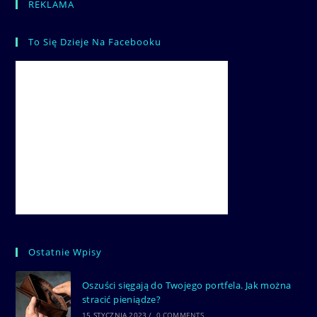
REKLAMA
To Się Dzieje Na Facebooku
Ostatnie Wpisy
Oszuści sięgają do Twojego portfela. Jak można
stracić pieniądze?
15 STYCZNIA 2023
/
0 COMMENTS