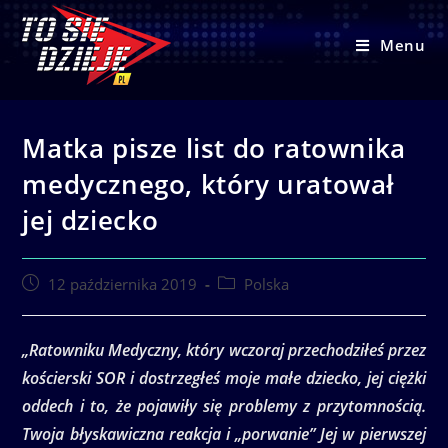
Skip
to
Menu
content
Matka pisze list do ratownika
medycznego, który uratował
jej dziecko
Post
Post
12 października 2019
Polska
published:
category:
„Ratowniku Medyczny, który wczoraj przechodziłeś przez
kościerski SOR i dostrzegłeś moje małe dziecko, jej ciężki
oddech i to, że pojawiły się problemy z przytomnością.
Twoja błyskawiczna reakcja i „porwanie” Jej w pierwszej