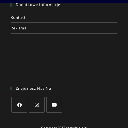
Dodatkowe Informacje
Kontakt
Reklama
Znajdziesz Nas Na
Opens
Opens
Opens
in
in
in
Copyright 2017 tosiedzieje.pl