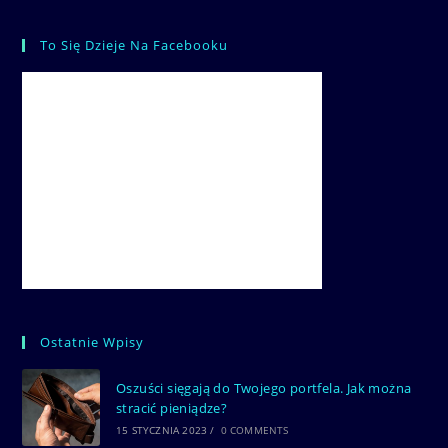
To Się Dzieje Na Facebooku
Ostatnie Wpisy
Oszuści sięgają do Twojego portfela. Jak można
stracić pieniądze?
15 STYCZNIA 2023
/
0 COMMENTS