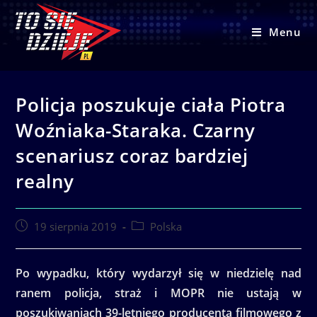
Skip
to
Menu
content
Policja poszukuje ciała Piotra
Woźniaka-Staraka. Czarny
scenariusz coraz bardziej
realny
Post
Post
19 sierpnia 2019
Polska
published:
category:
Po wypadku, który wydarzył się w niedzielę nad
ranem policja, straż i MOPR nie ustają w
poszukiwaniach 39-letniego producenta filmowego z