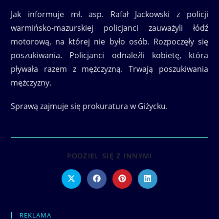
Jak informuje mł. asp. Rafał Jackowski z policji
warmińsko-mazurskiej policjanci zauważyli łódź
motorową, na której nie było osób. Rozpoczęły się
poszukiwania. Policjanci odnaleźli kobietę, która
pływała razem z mężczyzną. Trwają poszukiwania
mężczyzny.
Sprawą zajmuje się prokuratura w Giżycku.
SHARE
PODZIEL SIĘ Z INNYMI
THIS
CONTENT
Opens
Opens
Opens
Opens
in
in
in
in
a
a
a
a
new
new
new
new
window
window
window
window
REKLAMA