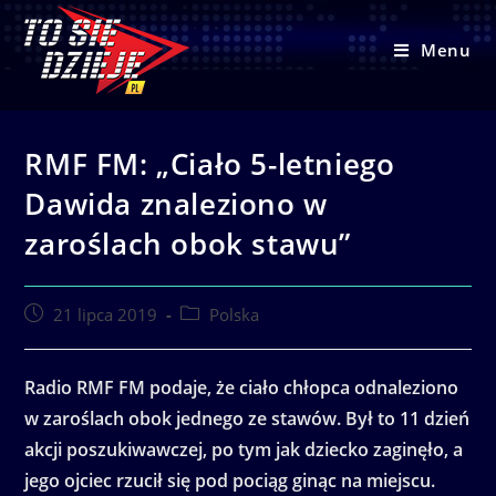
Skip
to
Menu
content
RMF FM: „Ciało 5-letniego
Dawida znaleziono w
zaroślach obok stawu”
Post
Post
21 lipca 2019
Polska
published:
category:
Radio RMF FM podaje, że ciało chłopca odnaleziono
w zaroślach obok jednego ze stawów. Był to 11 dzień
akcji poszukiwawczej, po tym jak dziecko zaginęło, a
jego ojciec rzucił się pod pociąg ginąc na miejscu.