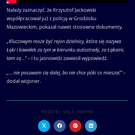
Należy zaznaczyć. że Krzysztof Jackowski
współpracował już z policją w Grodzisku
Mazowieckim, pokazał nawet stosowne dokumenty.
„Kluczowym może być rejon dzielnicy, która się nazywa
Łąki i kawałek za tym w kierunku autostrady, za Łąkami,
tam są ..”
– i tu jasnowidz zawiesił wypowiedź.
„… nie posuwam się dalej, bo nie chce póki co mieszać”
–
dodał wizjoner.
SHARE
PODZIEL SIĘ Z INNYMI
THIS
CONTENT
Opens
Opens
Opens
Opens
in
in
in
in