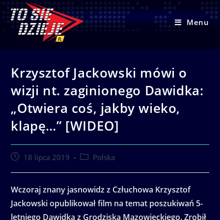
Skip
to
Menu
content
Krzysztof Jackowski mówi o
wizji nt. zaginionego Dawidka:
„Otwiera coś, jakby wieko,
klapę…” [WIDEO]
Post
Post
18 lipca 2019
Polska
published:
category:
Wczoraj znany jasnowidz z Człuchowa Krzysztof
Jackowski opublikował film na temat poszukiwań 5-
letniego Dawidka z Grodziska Mazowieckiego. Zrobił