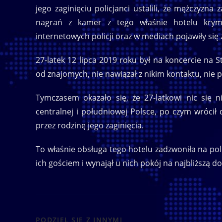
jego zaginięciu policjanci ustalili, że mężczyzna
nagrań z kamer z tego właśnie hotelu krymi
internetowych policji oraz w mediach pojawiły się 
27-latek 12 lipca 2019 roku był na koncercie na 
od znajomych, nie nawiązał z nikim kontaktu, nie 
Tymczasem okazało się, że 27-latkowi nic się n
centralnej i południowej Polsce, po czym wrócił
przez rodzinę jego zaginięcia.
To właśnie obsługa tego hotelu zadzwoniła na poli
ich gościem i wynajął u nich pokój na najbliższą d
SHARE
PODZIEL SIĘ Z INNYMI