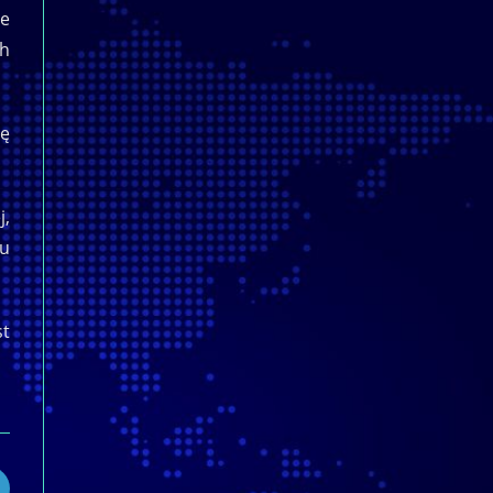
ie
ch
ię
j,
iu
st