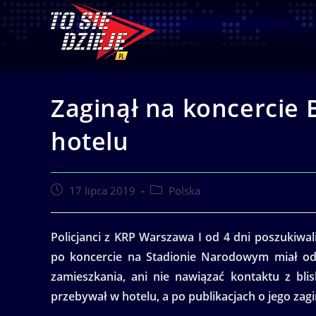
Skip
to
content
Zaginął na koncercie 
hotelu
Post
Post
17 lipca 2019
Polska
published:
category:
Policjanci z KRP Warszawa I od 4 dni poszukiwali
po koncercie na Stadionie Narodowym miał odł
zamieszkania, ani nie nawiązać kontaktu z bli
przebywał w hotelu, a po publikacjach o jego zag