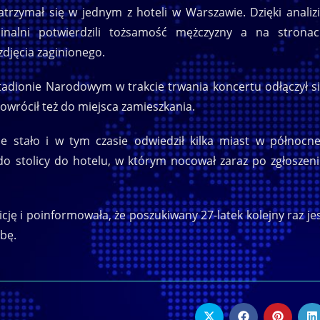
 zatrzymał się w jednym z hoteli w Warszawie. Dzięki analiz
nalni potwierdzili tożsamość mężczyzny a na strona
zdjęcia zaginionego.
Stadionie Narodowym w trakcie trwania koncertu odłączył s
powrócił też do miejsca zamieszkania.
ie stało i w tym czasie odwiedził kilka miast w północne
 do stolicy do hotelu, w którym nocował zaraz po zgłoszen
cję i poinformowała, że poszukiwany 27-latek kolejny raz je
obę.