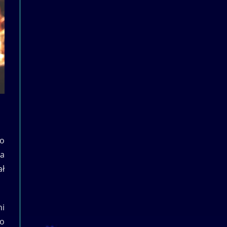
po
ca
ał
ni
po