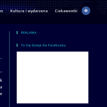
es
Kultura i wydarzena
Ciekawostki
REKLAMA
To Się Dzieje Na Facebooku
ek
ca
ie