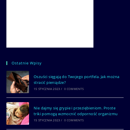
Ostatnie Wpisy
Oszuści sięgają do Twojego portfela. Jak można
stracić pieniądze?
15 STYCZNIA 2023
/
0 COMMENTS
Nie dajmy się grypie i przeziębieniom. Proste
triki pomogą wzmocnić odporność organizmu
15 STYCZNIA 2023
/
0 COMMENTS