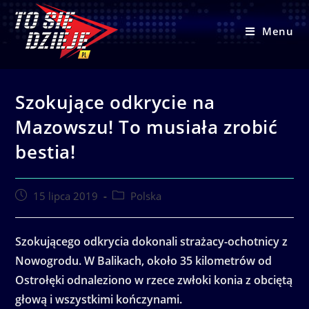
Skip
to
Menu
content
Szokujące odkrycie na
Mazowszu! To musiała zrobić
bestia!
Post
Post
15 lipca 2019
Polska
published:
category:
Szokującego odkrycia dokonali strażacy
-ochotnicy z
Nowogrodu. W Balikach, około 35 kilometrów od
Ostrołęki odnaleziono w rzece zwłoki konia z obciętą
głową i wszystkimi kończynami.