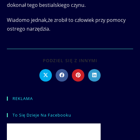
dokonał tego bestialskiego czynu.
Wiadomo jednak,że zrobił to człowiek przy pomocy
ostrego narzędzia.
SHARE
PODZIEL SIĘ Z INNYMI
THIS
CONTENT
Opens
Opens
Opens
Opens
in
in
in
in
a
a
a
a
new
new
new
new
window
window
window
window
REKLAMA
To Się Dzieje Na Facebooku