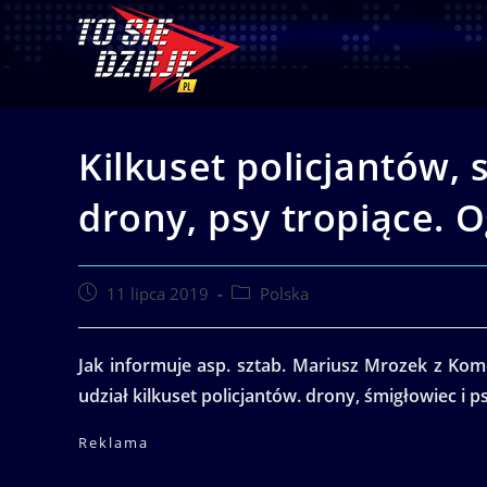
Skip
to
content
Kilkuset policjantów, 
drony, psy tropiące. O
Post
Post
11 lipca 2019
Polska
published:
category:
Jak informuje asp. sztab. Mariusz Mrozek z Kome
udział kilkuset policjantów. drony, śmigłowiec i
Reklama