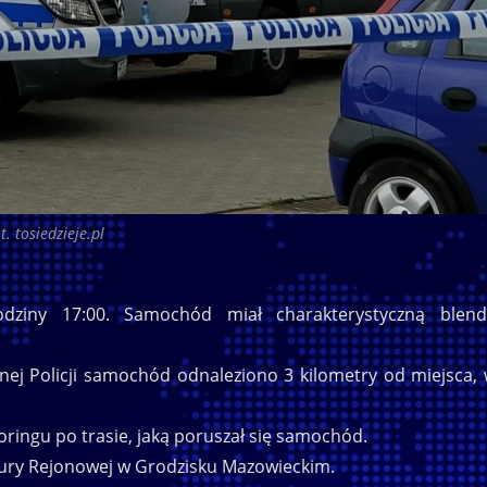
t. tosiedzieje.pl
dziny 17:00. Samochód miał charakterystyczną blend
nej Policji samochód odnaleziono 3 kilometry od miejsca,
oringu po trasie, jaką poruszał się samochód.
ury Rejonowej w Grodzisku Mazowieckim.