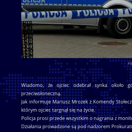
Fo
Wiadomo, że ojciec odebrał synka około go
przeciwsłoneczną.
Jak informuje Mariusz Mrozek z Komendy Stołecz
którym ojciec targnął się na życie.
Policja prosi przede wszystkim o nagrania z monit
Działania prowadzone są pod nadzorem Prokurat