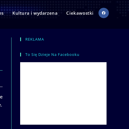
es
Kultura i wydarzena
Ciekawostki
REKLAMA
To Się Dzieje Na Facebooku
ze
.