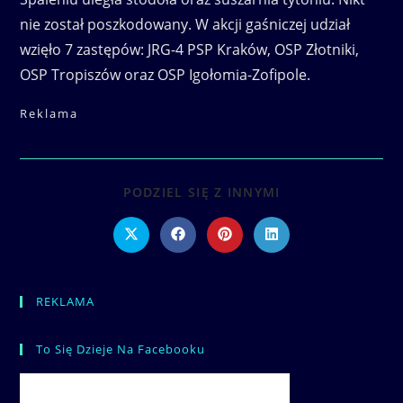
nie został poszkodowany. W akcji gaśniczej udział
wzięło 7 zastępów: JRG-4 PSP Kraków, OSP Złotniki,
OSP Tropiszów oraz OSP Igołomia-Zofipole.
Reklama
SHARE
PODZIEL SIĘ Z INNYMI
THIS
CONTENT
Opens
Opens
Opens
Opens
in
in
in
in
a
a
a
a
new
new
new
new
window
window
window
window
REKLAMA
To Się Dzieje Na Facebooku