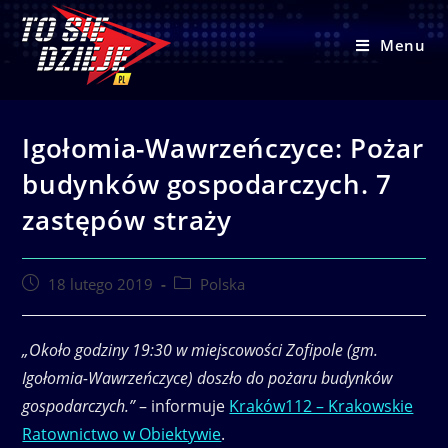
Skip
to
Menu
content
Igołomia-Wawrzeńczyce: Pożar
budynków gospodarczych. 7
zastępów straży
Post
Post
18 lutego 2019
Polska
published:
category:
„Około godziny 19:30 w miejscowości Zofipole (gm.
Igołomia-Wawrzeńczyce) doszło do pożaru budynków
gospodarczych.”
– informuje
Kraków112 – Krakowskie
Ratownictwo w Obiektywie
.