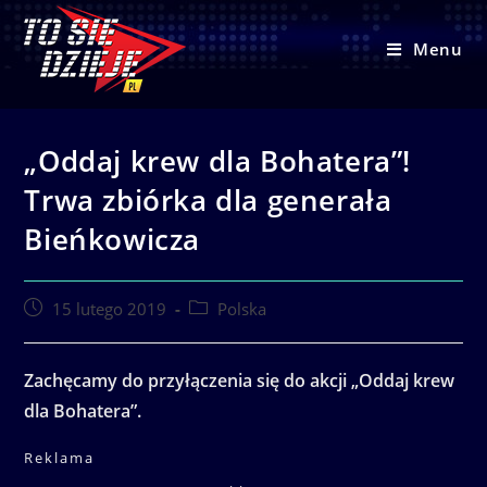
Skip
to
Menu
content
„Oddaj krew dla Bohatera”!
Trwa zbiórka dla generała
Bieńkowicza
Post
Post
15 lutego 2019
Polska
published:
category:
Zachęcamy do przyłączenia się do akcji „Oddaj krew
dla Bohatera”.
Reklama