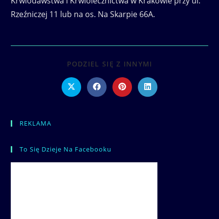
Krwiodawstwa i Krwiolecznictwa w Krakowie przy ul.
Rzeźniczej 11 lub na os. Na Skarpie 66A.
SHARE
PODZIEL SIĘ Z INNYMI
THIS
CONTENT
Opens
Opens
Opens
Opens
in
in
in
in
a
a
a
a
new
new
new
new
window
window
window
window
REKLAMA
To Się Dzieje Na Facebooku