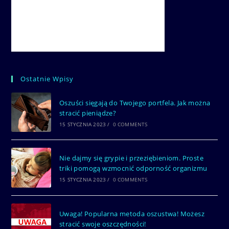
Ostatnie Wpisy
Oszuści sięgają do Twojego portfela. Jak można
stracić pieniądze?
15 STYCZNIA 2023
/
0 COMMENTS
Nie dajmy się grypie i przeziębieniom. Proste
triki pomogą wzmocnić odporność organizmu
15 STYCZNIA 2023
/
0 COMMENTS
Uwaga! Popularna metoda oszustwa! Możesz
stracić swoje oszczędności!