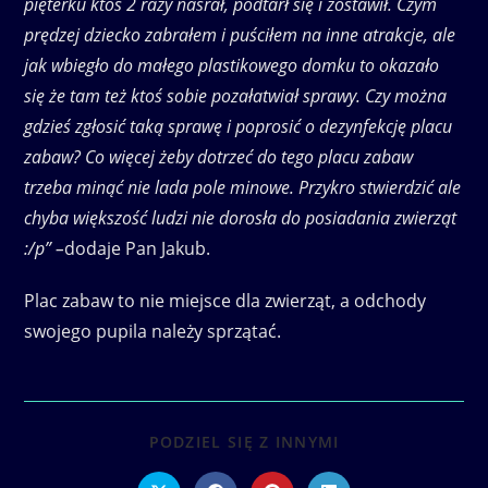
pięterku ktoś 2 razy nasrał, podtarł się i zostawił. Czym
prędzej dziecko zabrałem i puściłem na inne atrakcje, ale
jak wbiegło do małego plastikowego domku to okazało
się że tam też ktoś sobie pozałatwiał sprawy. Czy można
gdzieś zgłosić taką sprawę i poprosić o dezynfekcję placu
zabaw? Co więcej żeby dotrzeć do tego placu zabaw
trzeba minąć nie lada pole minowe. Przykro stwierdzić ale
chyba większość ludzi nie dorosła do posiadania zwierząt
:/p” –
dodaje Pan Jakub.
Plac zabaw to nie miejsce dla zwierząt, a odchody
swojego pupila należy sprzątać.
SHARE
PODZIEL SIĘ Z INNYMI
THIS
CONTENT