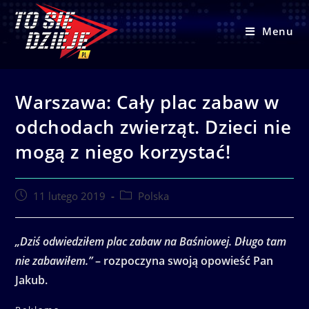
Skip
to
Menu
content
Warszawa: Cały plac zabaw w
odchodach zwierząt. Dzieci nie
mogą z niego korzystać!
Post
Post
11 lutego 2019
Polska
published:
category:
„Dziś odwiedziłem plac zabaw na Baśniowej. Długo tam
nie zabawiłem.”
– rozpoczyna swoją opowieść Pan
Jakub.