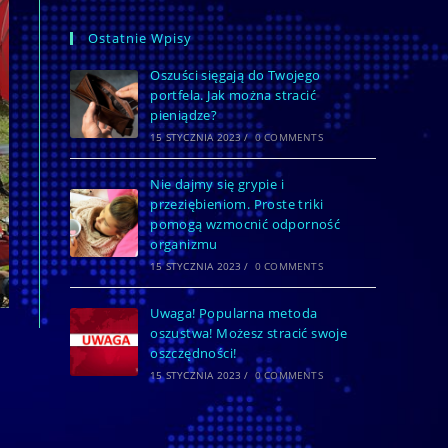
Ostatnie Wpisy
Oszuści sięgają do Twojego
portfela. Jak można stracić
pieniądze?
15 STYCZNIA 2023
/
0 COMMENTS
Nie dajmy się grypie i
przeziębieniom. Proste triki
pomogą wzmocnić odporność
organizmu
15 STYCZNIA 2023
/
0 COMMENTS
Uwaga! Popularna metoda
oszustwa! Możesz stracić swoje
oszczędności!
15 STYCZNIA 2023
/
0 COMMENTS