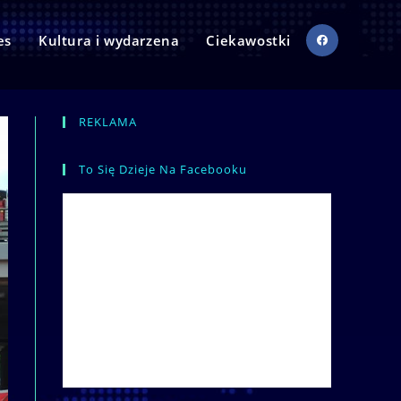
es
Kultura i wydarzena
Ciekawostki
REKLAMA
To Się Dzieje Na Facebooku